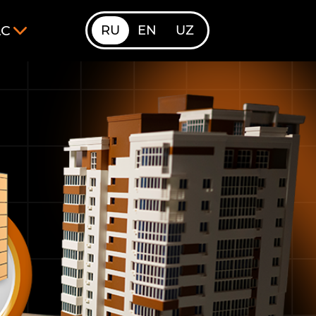
RU
EN
UZ
АС